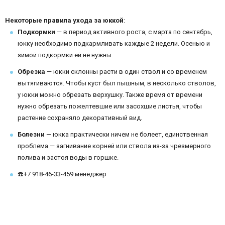
Некоторые правила ухода за юккой
:
Подкормки
— в период активного роста, с марта по сентябрь,
юкку необходимо подкармливать каждые 2 недели. Осенью и
зимой подкормки ей не нужны.
Обрезка
— юкки склонны расти в один ствол и со временем
вытягиваются. Чтобы куст был пышным, в несколько стволов,
у юкки можно обрезать верхушку. Также время от времени
нужно обрезать пожелтевшие или засохшие листья, чтобы
растение сохраняло декоративный вид.
Болезни
— юкка практически ничем не болеет, единственная
проблема — загнивание корней или ствола из-за чрезмерного
полива и застоя воды в горшке.
☎️+7 918-46-33-459 менеджер