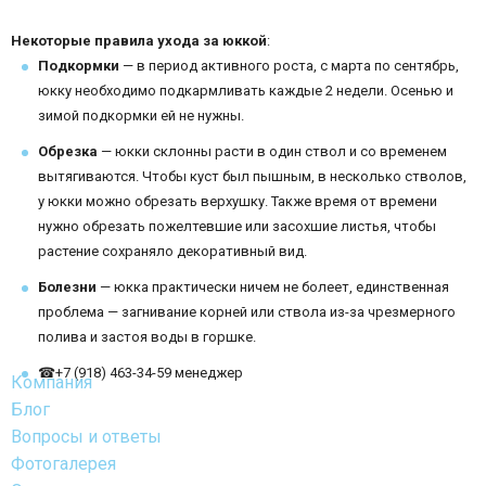
Некоторые правила ухода за юккой
:
Подкормки
— в период активного роста, с марта по сентябрь,
юкку необходимо подкармливать каждые 2 недели. Осенью и
зимой подкормки ей не нужны.
Обрезка
— юкки склонны расти в один ствол и со временем
вытягиваются. Чтобы куст был пышным, в несколько стволов,
у юкки можно обрезать верхушку. Также время от времени
нужно обрезать пожелтевшие или засохшие листья, чтобы
растение сохраняло декоративный вид.
Болезни
— юкка практически ничем не болеет, единственная
проблема — загнивание корней или ствола из-за чрезмерного
полива и застоя воды в горшке.
☎+7 (918) 463-34-59 менеджер
Компания
Блог
Вопросы и ответы
Фотогалерея