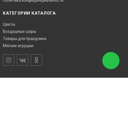
Политика конфиденциальности
КАТЕГОРИИ КАТАЛОГА
Цветы
Воздушные шары
Товары для праздника
Мягкие игрушки
Возникли вопросы? Звоните!
8 (918) 46-33-459
8 (929) 82-52-545
ГРАФИК РАБОТЫ
с 8:00 до 22:00 (ежедневно без перерыва и выходных)