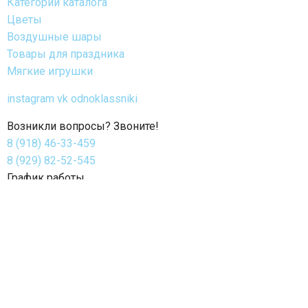
Категории каталога
Цветы
Воздушные шары
Товары для праздника
Мягкие игрушки
instagram
vk
odnoklassniki
Возникли вопросы? Звоните!
8 (918) 46-33-459
8 (929) 82-52-545
График работы
с 8:00 до 22:00 (ежедневно без перерыва и выходных)
Время работы доставки: круглосуточно 24/7
© 2026 г. Nuage
ИП Огиенко Ольга Александровна
ИНН 231516420220